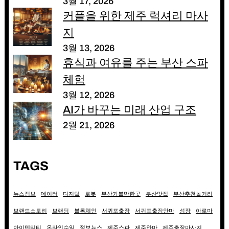
3월 17, 2026
커플을 위한 제주 럭셔리 마사
지
3월 13, 2026
휴식과 여유를 주는 부산 스파
체험
3월 12, 2026
AI가 바꾸는 미래 산업 구조
2월 21, 2026
TAGS
뉴스정보
데이터
디지털
로봇
부산가볼만한곳
부산맛집
부산추천놀거리
브랜드스토리
브랜딩
블록체인
서귀포출장
서귀포출장안마
성장
아로마
아이덴티티
온라인수익
정보뉴스
제주스파
제주안마
제주출장마사지