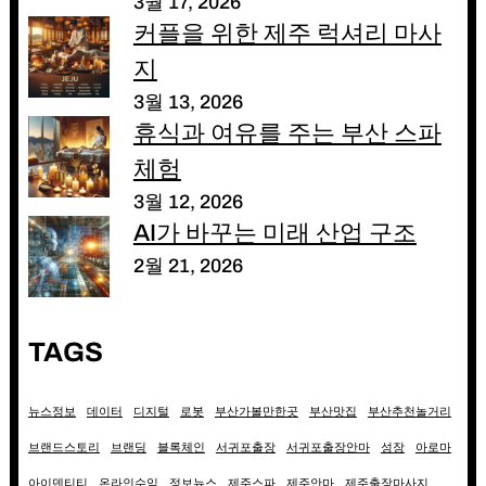
3월 17, 2026
커플을 위한 제주 럭셔리 마사
지
3월 13, 2026
휴식과 여유를 주는 부산 스파
체험
3월 12, 2026
AI가 바꾸는 미래 산업 구조
2월 21, 2026
TAGS
뉴스정보
데이터
디지털
로봇
부산가볼만한곳
부산맛집
부산추천놀거리
브랜드스토리
브랜딩
블록체인
서귀포출장
서귀포출장안마
성장
아로마
아이덴티티
온라인수익
정보뉴스
제주스파
제주안마
제주출장마사지